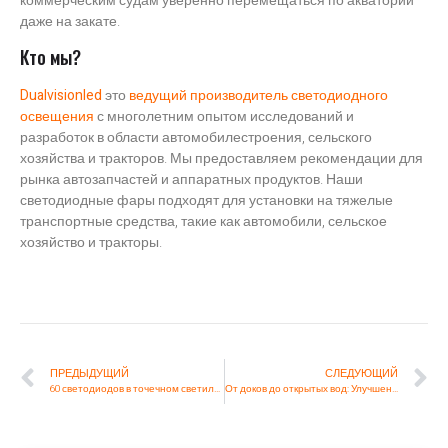
коммерческим судам уверенно перемещаться по акватории
даже на закате.
Кто мы?
Dualvisionled
это
ведущий производитель светодиодного
освещения
с многолетним опытом исследований и
разработок в области автомобилестроения, сельского
хозяйства и тракторов. Мы предоставляем рекомендации для
рынка автозапчастей и аппаратных продуктов. Наши
светодиодные фары подходят для установки на тяжелые
транспортные средства, такие как автомобили, сельское
хозяйство и тракторы.
ПРЕДЫДУЩИЙ
СЛЕДУЮЩИЙ
60 светодиодов в точечном светильнике
От доков до открытых вод: Улучшение морской навигации с помощью заливающих светодиодных рабочих огней