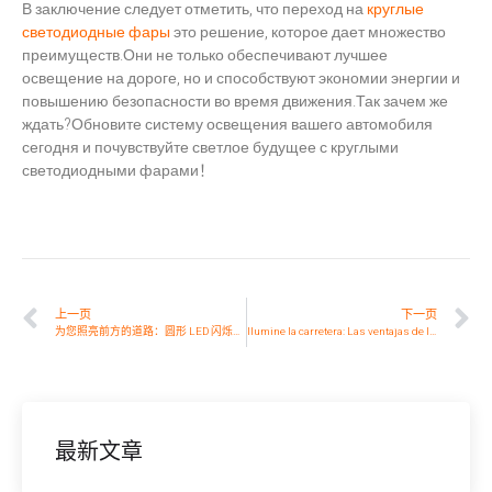
В заключение следует отметить, что переход на
круглые
светодиодные фары
это решение, которое дает множество
преимуществ.Они не только обеспечивают лучшее
освещение на дороге, но и способствуют экономии энергии и
повышению безопасности во время движения.Так зачем же
ждать?Обновите систему освещения вашего автомобиля
сегодня и почувствуйте светлое будущее с круглыми
светодиодными фарами！
上一页
下一页
为您照亮前方的道路：圆形 LED 闪烁器的优势
Ilumine la carretera: Las ventajas de los faros LED redondos
最新文章