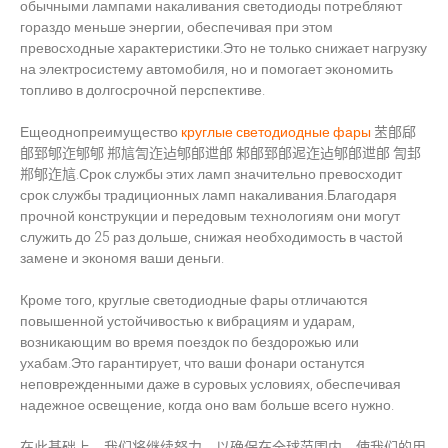
обычными лампами накаливания светодиоды потребляют
гораздо меньше энергии, обеспечивая при этом
превосходные характеристики.Это не только снижает нагрузку
на электросистему автомобиля, но и помогает экономить
топливо в долгосрочной перспективе.
Ещеоднопреимущество
круглые светодиодные фары
苤郋郈
郋郅郇迮郇郇 郱訄訇迮迠郇郋迣郋 邾郋郅郋迡迮迠郇郋迣郋 訇邽
郱郇迮訄.Срок службы этих ламп значительно превосходит
срок службы традиционных ламп накаливания.Благодаря
прочной конструкции и передовым технологиям они могут
служить до 25 раз дольше, снижая необходимость в частой
замене и экономя ваши деньги.
Кроме того, круглые светодиодные фары отличаются
повышенной устойчивостью к вибрациям и ударам,
возникающим во время поездок по бездорожью или
ухабам.Это гарантирует, что ваши фонари останутся
неповрежденными даже в суровых условиях, обеспечивая
надежное освещение, когда оно вам больше всего нужно.
在此基础上，我们将继续努力，以确保在全球范围内，使我们的用