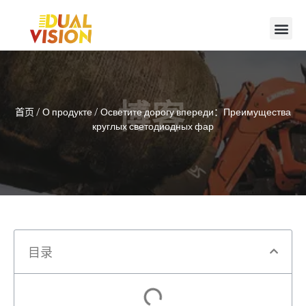
博客
首页
/
О продукте
/ Осветите дорогу впереди：Преимущества
круглых светодиодных фар
目录