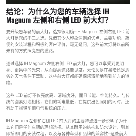
结论：为什么为您的车辆选择 IH
Magnum 左侧和右侧 LED 前大灯？
要升级您车辆的前大灯，选择很明确--IH Magnum 左侧右侧 LED 前
大灯是您的不二之选。凭借其令人印象深刻的优点、主要功能、简
便的安装过程和积极的客户评价，毫无疑问，这些前大灯将以前所
未有的方式照亮您的道路。
通过选择 IH Magnum 左侧右侧 LED 前大灯，您可以享受到更明
亮、更集中的光束，从而提高道路能见度。无论您是在黑暗还是恶
劣的天气条件下驾驶，这些前大灯都能确保您清晰地看到前方的道
路。
这些 LED 前灯不仅亮度高、清晰度好，而且节能、性能持久。与传
统的卤素灯泡相比，它们的耗电量低，在提供出色照明的同时，还
有助于减轻车辆电气系统的压力。
IH Magnum 左侧和右侧 LED 前大灯的主要特点进一步说明了为什
么它们是任何车辆的理想选择。从其耐用的结构和防水设计，到其
即插即用的安装过程，以及与各种车型和品牌的兼容性--这些前大