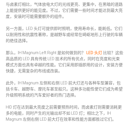
与卤素灯相比，气体放电大灯的光线更亮、更集中，在黑暗的道路
上能提供更好的能见度。不过，它们需要一些时间才能达到最大亮
度，安装时可能需要额外的组件。
另一方面，LED 头灯可提供即时照明，使用寿命长，能耗低。它们
以耐用性和抗震性著称，是越野车或经常在崎岖地形上行驶的车辆
的绝佳选择。
那么，IH Magnum Left Right 是如何做到的？
LED 头灯
比较？这些
高品质的 LED 具有传统 LED 技术的所有优点，同时在亮度和光束
模式方面也具有卓越的性能。它们采用即插即用的设计，安装方便
快捷，无需复杂的布线或改装。
此外，IH Magnum 左侧和右侧 LED 前大灯还与各种车型兼容，包
括卡车、越野车、摩托车甚至船只。这种多功能性使它们成为希望
升级照明系统的汽车爱好者的热门选择。
HID 灯在达到最大亮度之前需要预热时间，而卤素灯则需要消耗更
多的电能，同时产生的光输出却不如 LED 灯；相比之下，IH
Magnum 左侧右侧 LED 前大灯在效率和性能方面都胜过它们。