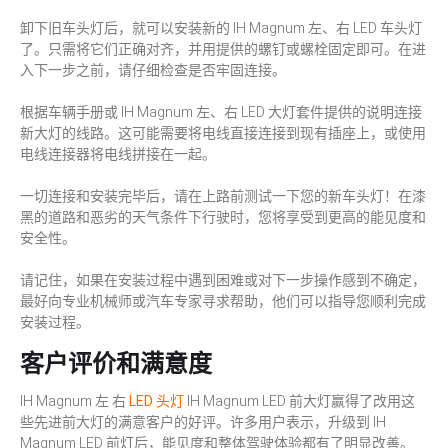
卸下旧车头灯后，就可以安装新的 IH Magnum 左、右 LED 车头灯
了。只需将它们正确对齐，并用提供的螺钉或螺栓固定即可。在进
入下一步之前，请仔细检查是否牢固连接。
根据车辆手册或 IH Magnum 左、右 LED 大灯套件提供的说明连接
新大灯的线路。这可能需要将电线直接连接到现有插座上，或使用
电线连接器将电线拼接在一起。
一切连接和安装完毕后，请在上路前测试一下您的新车头灯！在漆
黑的道路和恶劣的天气条件下行驶时，您将享受到更高的能见度和
安全性。
请记住，如果在安装过程中遇到困难或对下一步操作感到不确定，
最好向专业机械师或汽车专家寻求帮助，他们可以指导您顺利完成
安装过程。
客户评价和满意度
IH Magnum 左 右
LED 头灯
IH Magnum LED 前大灯赢得了改用这
些先进前大灯的满意客户的好评。许多用户表示，升级到 IH
Magnum LED 前灯后，能见度和整体驾驶体验都有了明显改善。