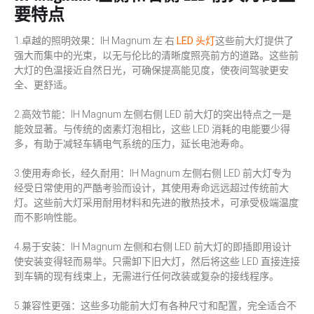
要特点
1.卓越的照明效果：IH Magnum 左 右
LED 头灯
这些前大灯提供了
强大而集中的光束，以无与伦比的清晰度照亮前方的道路。这些前
大灯的色温接近自然日光，可确保提高能见度，使夜间驾驶更安
全、更舒适。
2.高效节能：IH Magnum 左侧右侧 LED 前大灯的突出特点之一是
能效显著。与传统的卤素灯泡相比，这些 LED 消耗的电能要少得
多，有助于减轻车辆电气系统的压力，延长电池寿命。
3.使用寿命长，经久耐用：IH Magnum 左侧右侧 LED 前大灯专为
经受日常使用的严酷考验而设计，其使用寿命远远超过传统前大
灯。这些前大灯采用耐用材料和先进的散热技术，可承受极端温度
而不影响性能。
4.易于安装：IH Magnum 左侧和右侧 LED 前大灯的即插即用设计
使安装变得轻而易举。只需卸下旧大灯，然后将这些 LED 直接连接
到车辆的现有线束上，无需进行任何改装或复杂的接线程序。
5.兼容性更强：这些多功能前大灯有各种尺寸和配置，完全适合不