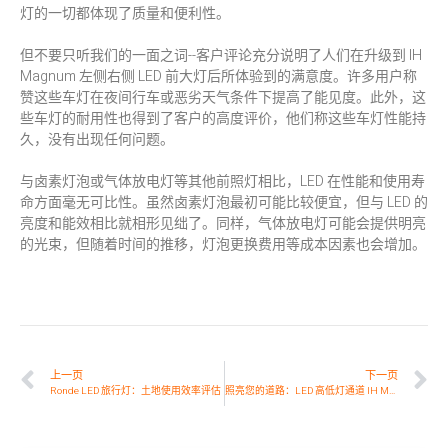
灯的一切都体现了质量和便利性。
但不要只听我们的一面之词--客户评论充分说明了人们在升级到 IH
Magnum 左侧右侧 LED 前大灯后所体验到的满意度。许多用户称
赞这些车灯在夜间行车或恶劣天气条件下提高了能见度。此外，这
些车灯的耐用性也得到了客户的高度评价，他们称这些车灯性能持
久，没有出现任何问题。
与卤素灯泡或气体放电灯等其他前照灯相比，LED 在性能和使用寿
命方面毫无可比性。虽然卤素灯泡最初可能比较便宜，但与 LED 的
亮度和能效相比就相形见绌了。同样，气体放电灯可能会提供明亮
的光束，但随着时间的推移，灯泡更换费用等成本因素也会增加。
上一页
下一页
Ronde LED 旅行灯：土地使用效率评估
照亮您的道路：LED 高低灯通道 IH Magnum