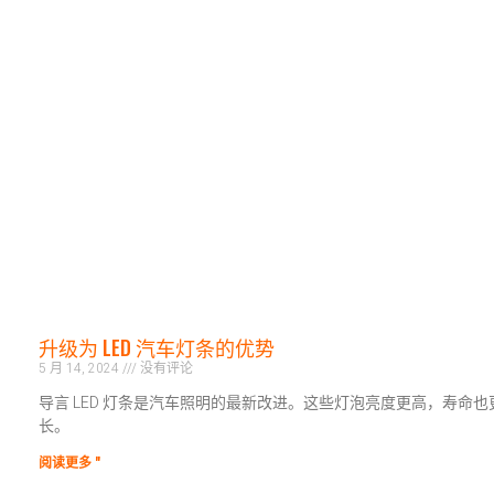
升级为 LED 汽车灯条的优势
5 月 14, 2024
没有评论
导言 LED 灯条是汽车照明的最新改进。这些灯泡亮度更高，寿命也
长。
阅读更多 "