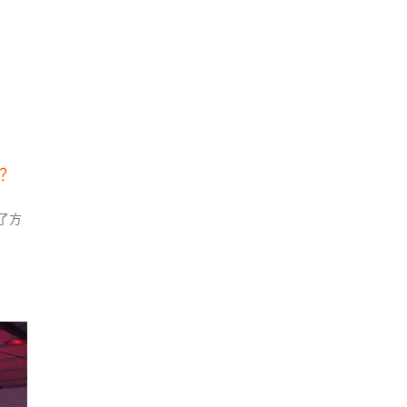
率？
了方