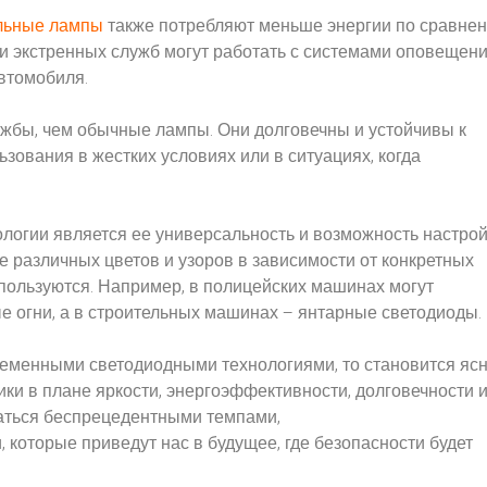
льные лампы
также потребляют меньше энергии по сравне
ли экстренных служб могут работать с системами оповещени
втомобиля.
ужбы, чем обычные лампы. Они долговечны и устойчивы к
зования в жестких условиях или в ситуациях, когда
огии является ее универсальность и возможность настрой
 различных цветов и узоров в зависимости от конкретных
спользуются. Например, в полицейских машинах могут
е огни, а в строительных машинах – янтарные светодиоды.
еменными светодиодными технологиями, то становится ясн
ки в плане яркости, энергоэффективности, долговечности 
аться беспрецедентными темпами,
которые приведут нас в будущее, где безопасности будет