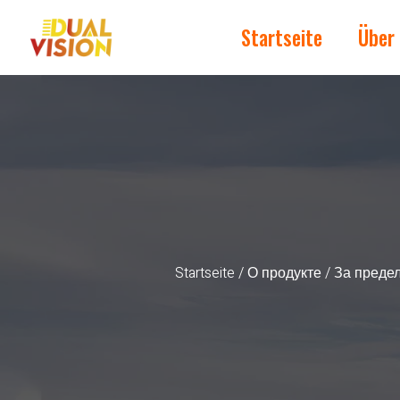
Startseite
Über
Startseite
/
О продукте
/ За преде