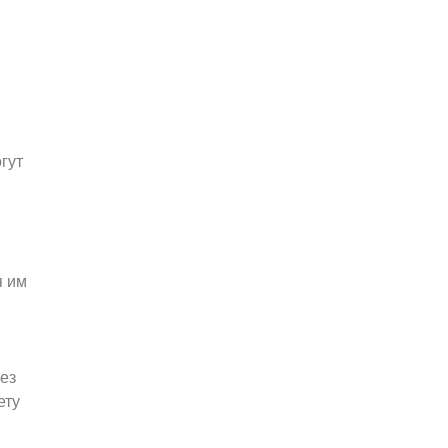
гут
я им
ез
ету