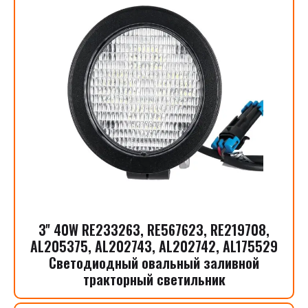
3'' 40W RE233263, RE567623, RE219708,
AL205375, AL202743, AL202742, AL175529
Светодиодный овальный заливной
тракторный светильник