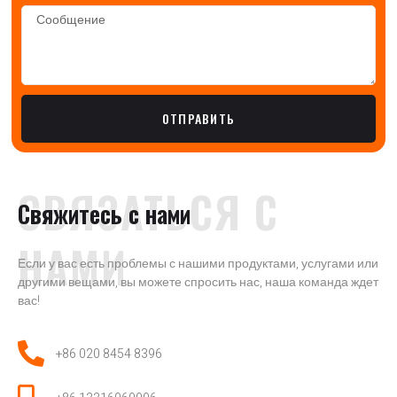
ОТПРАВИТЬ
СВЯЗАТЬСЯ С
Свяжитесь с нами
НАМИ
Если у вас есть проблемы с нашими продуктами, услугами или
другими вещами, вы можете спросить нас, наша команда ждет
вас!
+86 020 8454 8396