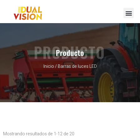
Póngase en contacto con
PRODUCTO
Producto
Inicio
/ Barras de luces LED
Mostrando resultados de 1-12 de 20