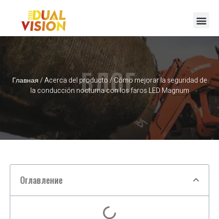
БЛОГ
Главная
/
Acerca del producto
/ Cómo mejorar la seguridad de
la conducción nocturna con los faros LED Magnum
Оглавление