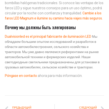
bombillas halógenas tradicionales. Si conoce las ventajas de los
faros LED y sigue nuestros consejos para un uso óptimo, podrá
circular por la noche con confianza y tranquilidad.
Cambie a los
faros LED Magnum e ilumine su camino hacia viajes más seguros.
Почему мы должны быть элегированы
Dualvisionled es el principal fabricante de iluminación LED
Мы
обладаем большим опытом исследований и разработок в
области автомобилестроения, сельского хозяйства и
тракторов. Мы уже давно являемся референтами на рынке
автомобильной техники и фермерских изделий. Наши
светодиодные светильники предназначены для установки в
грузовых автомобилях, сельском хозяйстве и тракторах.
Póngase en contacto
ahora para más información.
ПРЕДЫДУЩИЙ
СЛЕДУЮЩИЙ