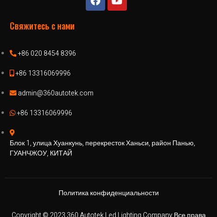
Свяжитесь с нами
+86 020 8454 8396
+86 13316069996
admin@360autotek.com
+86 13316069996
Блок 1, улица Хуанкунь, перекресток Ханьси, район Панью,
ГУАНЧЖОУ, КИТАЙ
Политика конфиденциальности
Copyright © 2023 360 Autotek Led Lighting Company Все права