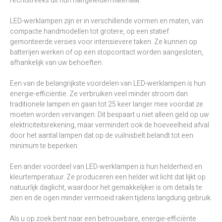
rechtstreeks uit hun halfgeleidermateriaal.
LED-werklampen zijn er in verschillende vormen en maten, van
compacte handmodellen tot grotere, op een statief
gemonteerde versies voor intensievere taken. Ze kunnen op
batterijen werken of op een stopcontact worden aangesloten,
afhankelijk van uw behoeften.
Een van de belangrijkste voordelen van LED-werklampen is hun
energie-efficiëntie. Ze verbruiken veel minder stroom dan
traditionele lampen en gaan tot 25 keer langer mee voordat ze
moeten worden vervangen. Dit bespaart u niet alleen geld op uw
elektriciteitsrekening, maar vermindert ook de hoeveelheid afval
door het aantal lampen dat op de vuilnisbelt belandt tot een
minimum te beperken.
Een ander voordeel van LED-werklampen is hun helderheid en
kleurtemperatuur. Ze produceren een helder wit licht dat lijkt op
natuurlijk daglicht, waardoor het gemakkelijker is om details te
zien en de ogen minder vermoeid raken tijdens langdurig gebruik.
Als u op zoek bent naar een betrouwbare, energie-efficiënte