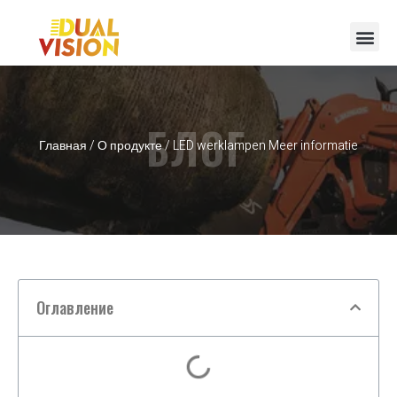
БЛОГ
Главная
/
О продукте
/ LED werklampen Meer informatie
Оглавление