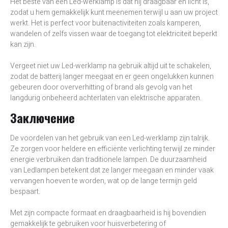
Het beste van een Led-werklamp is dat hij draagbaar en licht is,
zodat u hem gemakkelijk kunt meenemen terwijl u aan uw project
werkt. Het is perfect voor buitenactiviteiten zoals kamperen,
wandelen of zelfs vissen waar de toegang tot elektriciteit beperkt
kan zijn.
Vergeet niet uw Led-werklamp na gebruik altijd uit te schakelen,
zodat de batterij langer meegaat en er geen ongelukken kunnen
gebeuren door oververhitting of brand als gevolg van het
langdurig onbeheerd achterlaten van elektrische apparaten.
Заключение
De voordelen van het gebruik van een Led-werklamp zijn talrijk.
Ze zorgen voor heldere en efficiënte verlichting terwijl ze minder
energie verbruiken dan traditionele lampen. De duurzaamheid
van Ledlampen betekent dat ze langer meegaan en minder vaak
vervangen hoeven te worden, wat op de lange termijn geld
bespaart.
Met zijn compacte formaat en draagbaarheid is hij bovendien
gemakkelijk te gebruiken voor huisverbetering of