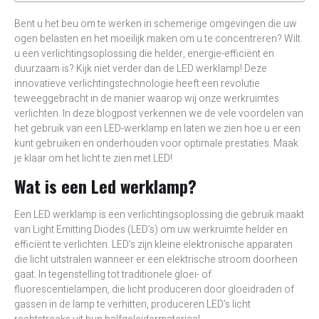
Bent u het beu om te werken in schemerige omgevingen die uw
ogen belasten en het moeilijk maken om u te concentreren? Wilt
u een verlichtingsoplossing die helder, energie-efficiënt en
duurzaam is? Kijk niet verder dan de LED werklamp! Deze
innovatieve verlichtingstechnologie heeft een revolutie
teweeggebracht in de manier waarop wij onze werkruimtes
verlichten. In deze blogpost verkennen we de vele voordelen van
het gebruik van een LED-werklamp en laten we zien hoe u er een
kunt gebruiken en onderhouden voor optimale prestaties. Maak
je klaar om het licht te zien met LED!
Wat is een Led werklamp?
Een LED werklamp is een verlichtingsoplossing die gebruik maakt
van Light Emitting Diodes (LED’s) om uw werkruimte helder en
efficiënt te verlichten. LED’s zijn kleine elektronische apparaten
die licht uitstralen wanneer er een elektrische stroom doorheen
gaat. In tegenstelling tot traditionele gloei- of
fluorescentielampen, die licht produceren door gloeidraden of
gassen in de lamp te verhitten, produceren LED’s licht