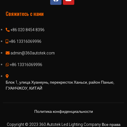
Свяжитесь с нами
+86 020 8454 8396
+86 13316069996
admin@360autotek.com
+86 13316069996
Блок 1, улица Хуанкунь, перекресток Ханьси, район Панью,
ГУАНЧЖОУ, КИТАЙ
Политика конфиденциальности
Copyright © 2023 360 Autotek Led Lighting Company Все права