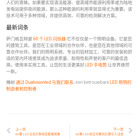
人们的青睐。如果要实现清洁能源、提高城市能源利用率或为陆地
发电站提供夜间能源，那么这种能源的利用率就显得尤为重要。该
技术可用于多种领域，并提供高效、可靠的检测解决方案。
最新词条
萨门格瓦特是
60 个 LED 闪烁器
它不仅仅是一个照明设备。它是您
的建筑工具，是您在工业领域的合作伙伴，也是您在其他领域的可
靠合作伙伴。我们的照明系统、专业的铝材加工、可靠的安装和舒
适的室内环境使其成为追求质量、耐用性和声誉的客户的最佳选
择。使用本实用工具，让您的生活更美好
LED 手电筒
让世界焕然
一新。
楝树
通过 Dualvisionled 与我们联系
,
een betrouwbare
LED 照明的
制造者和控制者
.
上一页
下一页
60 颗 LED 泛光灯条的近距离视角
60 颗 LED 的泛光聚光灯更引人注目