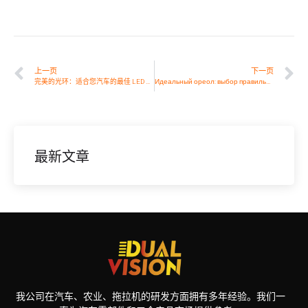
上一页
下一页
完美的光环：适合您汽车的最佳 LED 路灯
Идеальный ореол: выбор правильных круглых светодиодных фар для вашего автомобиля
最新文章
我公司在汽车、农业、拖拉机的研发方面拥有多年经验。我们一