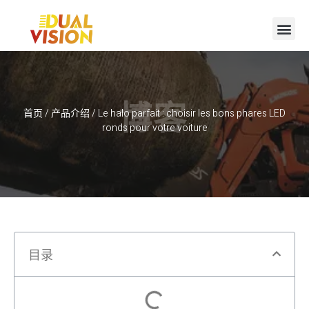
博客
首页
/
产品介绍
/ Le halo parfait : choisir les bons phares LED
ronds pour votre voiture
目录