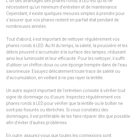
L’un des avantages des phares ronds à LED est qu’ils ne
nécessitent qu’un minimum d’entretien et de maintenance.
Cependant, il existe quelques mesures simples à prendre pour
s’assurer que vos phares restent en parfait état pendant de
nombreuses années.
Tout d’abord, il est important de nettoyer régulièrement vos
phares ronds à LED. Au fil du temps, la saleté, la poussière et les
débris peuvent s’accumuler à la surface des lampes, réduisant
ainsi leur luminosité et leur efficacité. Pour les nettoyer, il suffit
d’utiliser un chiffon doux ou une éponge trempée dans de l’eau
savonneuse. Essuyez délicatement toute trace de saleté ou
d’accumulation, en veillant à ne pas rayer la lentille.
Un autre aspect important de l’entretien consiste à vérifier tout
signe de dommage ou d’usure. Inspectez régulièrement vos
phares ronds à LED pour vérifier que la lentille ou le boîtier ne
sont pas fissurés ou ébréchés. Si vous constatez des
dommages, il est préférable de les faire réparer dès que possible
afin d’éviter d’autres problèmes.
En outre, assurez-vous que toutes les connexions sont