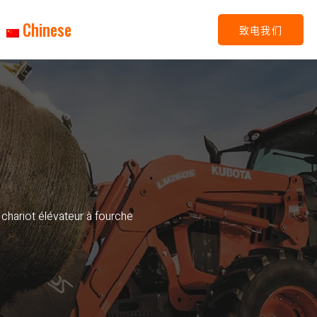
Chinese
致电我们
 chariot élévateur à fourche