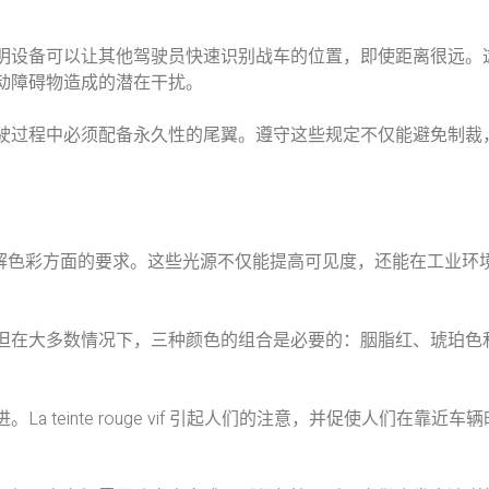
明设备可以让其他驾驶员快速识别战车的位置，即使距离很远。
动障碍物造成的潜在干扰。
驶过程中必须配备永久性的尾翼。遵守这些规定不仅能避免制裁
解色彩方面的要求。这些光源不仅能提高可见度，还能在工业环
但在大多数情况下，三种颜色的组合是必要的：胭脂红、琥珀色
einte rouge vif 引起人们的注意，并促使人们在靠近车