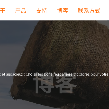
于
产品
支持
博客
联系方式
博客
et audacieux : Choisir les bons feux arrière tricolores pour votre