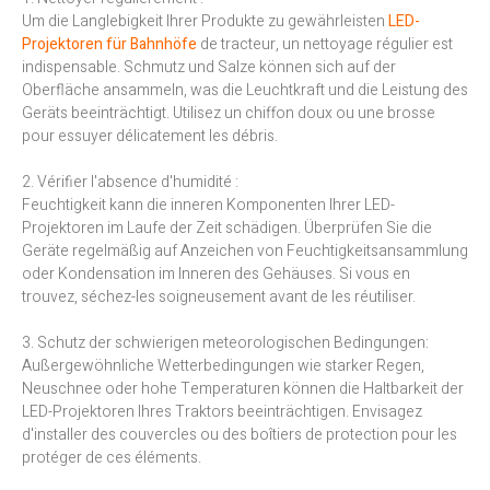
Um die Langlebigkeit Ihrer Produkte zu gewährleisten
LED-
Projektoren für Bahnhöfe
de tracteur, un nettoyage régulier est
indispensable. Schmutz und Salze können sich auf der
Oberfläche ansammeln, was die Leuchtkraft und die Leistung des
Geräts beeinträchtigt. Utilisez un chiffon doux ou une brosse
pour essuyer délicatement les débris.
2. Vérifier l'absence d'humidité :
Feuchtigkeit kann die inneren Komponenten Ihrer LED-
Projektoren im Laufe der Zeit schädigen. Überprüfen Sie die
Geräte regelmäßig auf Anzeichen von Feuchtigkeitsansammlung
oder Kondensation im Inneren des Gehäuses. Si vous en
trouvez, séchez-les soigneusement avant de les réutiliser.
3. Schutz der schwierigen meteorologischen Bedingungen:
Außergewöhnliche Wetterbedingungen wie starker Regen,
Neuschnee oder hohe Temperaturen können die Haltbarkeit der
LED-Projektoren Ihres Traktors beeinträchtigen. Envisagez
d'installer des couvercles ou des boîtiers de protection pour les
protéger de ces éléments.