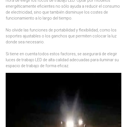
hora de elegir los focos de trabajo LED. Optar por modelos
energéticamente eficientes no sólo ayuda a reducir el consumo
de electricidad, sino que también disminuye los costes de
funcionamiento a lo largo del tiempo.
No olvide las funciones de portabilidad y flexibilidad, como los
soportes ajustables o los ganchos que permiten colocar la luz
donde sea necesario.
Si tiene en cuenta todos estos factores, se asegurará de elegir
luces de trabajo LED de alta calidad adecuadas para iluminar su
espacio de trabajo de forma eficaz.