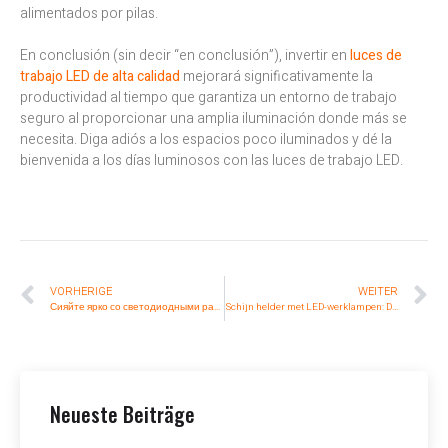
alimentados por pilas.
En conclusión (sin decir “en conclusión”), invertir en
luces de
trabajo LED de alta calidad
mejorará significativamente la
productividad al tiempo que garantiza un entorno de trabajo
seguro al proporcionar una amplia iluminación donde más se
necesita. Diga adiós a los espacios poco iluminados y dé la
bienvenida a los días luminosos con las luces de trabajo LED.
VORHERIGE
WEITER
Сияйте ярко со светодиодными рабочими лампами: Окончательное руководство по освещению рабочего пространства
Schijn helder met LED-werklampen: Das ultimative Hilfsmittel für die Verlichtung Ihrer Werkstücke
Neueste Beiträge