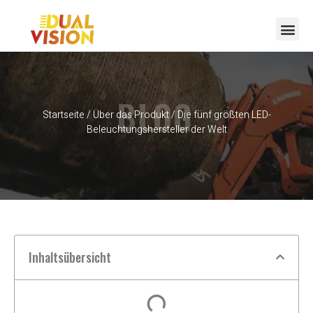
BLOG
Startseite
/
Über das Produkt
/ Die fünf größten LED-
Beleuchtungshersteller der Welt
Inhaltsübersicht