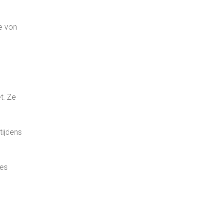
be von
t. Ze
tijdens
des