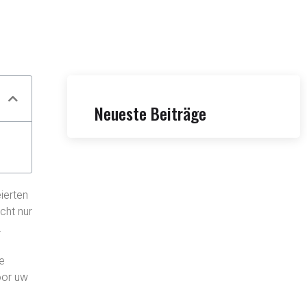
Neueste Beiträge
ierten
icht nur
.
ie
oor uw