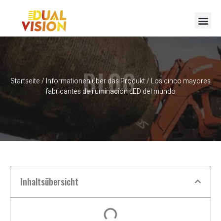
BLOG
Startseite
/
Informationen über das Produkt
/ Los cinco mayores
fabricantes de iluminación LED del mundo
Inhaltsübersicht