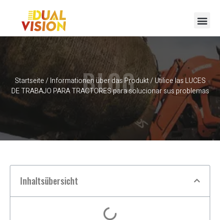
BLOG
Startseite
/
Informationen über das Produkt
/ Utilice las LUCES
DE TRABAJO PARA TRACTORES para solucionar sus problemas
Inhaltsübersicht