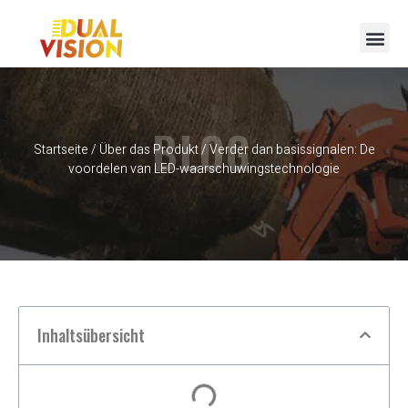
BLOG
Startseite
/
Über das Produkt
/ Verder dan basissignalen: De
voordelen van LED-waarschuwingstechnologie
Inhaltsübersicht