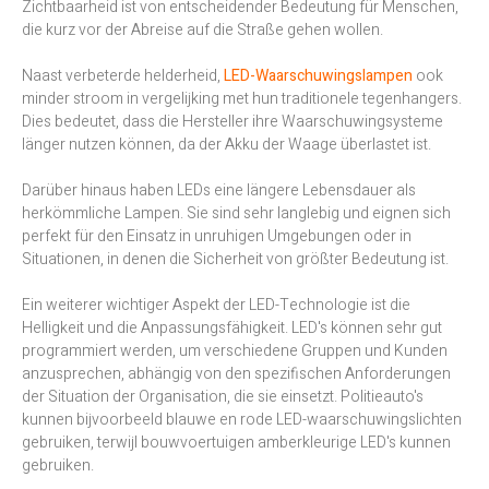
Zichtbaarheid ist von entscheidender Bedeutung für Menschen,
die kurz vor der Abreise auf die Straße gehen wollen.
Naast verbeterde helderheid,
LED-Waarschuwingslampen
ook
minder stroom in vergelijking met hun traditionele tegenhangers.
Dies bedeutet, dass die Hersteller ihre Waarschuwingsysteme
länger nutzen können, da der Akku der Waage überlastet ist.
Darüber hinaus haben LEDs eine längere Lebensdauer als
herkömmliche Lampen. Sie sind sehr langlebig und eignen sich
perfekt für den Einsatz in unruhigen Umgebungen oder in
Situationen, in denen die Sicherheit von größter Bedeutung ist.
Ein weiterer wichtiger Aspekt der LED-Technologie ist die
Helligkeit und die Anpassungsfähigkeit. LED's können sehr gut
programmiert werden, um verschiedene Gruppen und Kunden
anzusprechen, abhängig von den spezifischen Anforderungen
der Situation der Organisation, die sie einsetzt. Politieauto's
kunnen bijvoorbeeld blauwe en rode LED-waarschuwingslichten
gebruiken, terwijl bouwvoertuigen amberkleurige LED's kunnen
gebruiken.