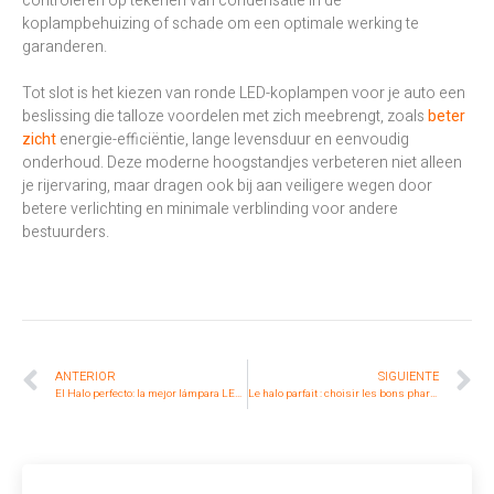
controleren op tekenen van condensatie in de
koplampbehuizing of schade om een optimale werking te
garanderen.
Tot slot is het kiezen van ronde LED-koplampen voor je auto een
beslissing die talloze voordelen met zich meebrengt, zoals
beter
zicht
energie-efficiëntie, lange levensduur en eenvoudig
onderhoud. Deze moderne hoogstandjes verbeteren niet alleen
je rijervaring, maar dragen ook bij aan veiligere wegen door
betere verlichting en minimale verblinding voor andere
bestuurders.
ANTERIOR
SIGUIENTE
El Halo perfecto: la mejor lámpara LED para su coche
Le halo parfait : choisir les bons phares LED ronds pour votre voiture