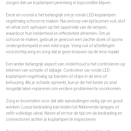
zorgen dat uw koplampen jarenlang in topconditie blijven.
Eerst en vooral is het belangrijk om je ronde LED-koplampen
regelmatig schoon te maken. Na verloop van tijd kunnen vuil, stof
en afval zich ophopen op het oppervlak van de lampen,
waardoor hun helderheid en effectiviteit afnemen. Om ze
schoon te maken, gebruik je gewoon een zachte doek of spons
ondergedompeld in een mild sopje. Veeg vuil of afzettingen
voorzichtig weg en zorg dat je geen krassen op de lens maakt.
Een ander belangrijk aspect van onderhoud is het controleren op
tekenen van schade of slijtage. Controleer uw ronde LED-
koplampen regelmatig op barsten of chips in de lens of
behuizing. Als je schade opmerkt, kun je die het beste zo snel
mogelijk laten repareren om verdere problemen te voorkomen.
Zorg er bovendien voor dat alle aansluitingen veilig zijn en goed
werken. Losse bedrading kan leiden tot flikkerende lampjes of
zelfs volledige uitval. Neem af en toe de tijd om de bedrading en
connectoren achter je koplampen te inspecteren.