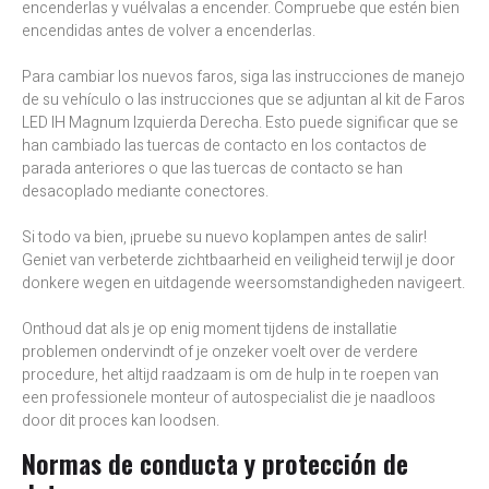
encenderlas y vuélvalas a encender. Compruebe que estén bien
encendidas antes de volver a encenderlas.
Para cambiar los nuevos faros, siga las instrucciones de manejo
de su vehículo o las instrucciones que se adjuntan al kit de Faros
LED IH Magnum Izquierda Derecha. Esto puede significar que se
han cambiado las tuercas de contacto en los contactos de
parada anteriores o que las tuercas de contacto se han
desacoplado mediante conectores.
Si todo va bien, ¡pruebe su nuevo koplampen antes de salir!
Geniet van verbeterde zichtbaarheid en veiligheid terwijl je door
donkere wegen en uitdagende weersomstandigheden navigeert.
Onthoud dat als je op enig moment tijdens de installatie
problemen ondervindt of je onzeker voelt over de verdere
procedure, het altijd raadzaam is om de hulp in te roepen van
een professionele monteur of autospecialist die je naadloos
door dit proces kan loodsen.
Normas de conducta y protección de