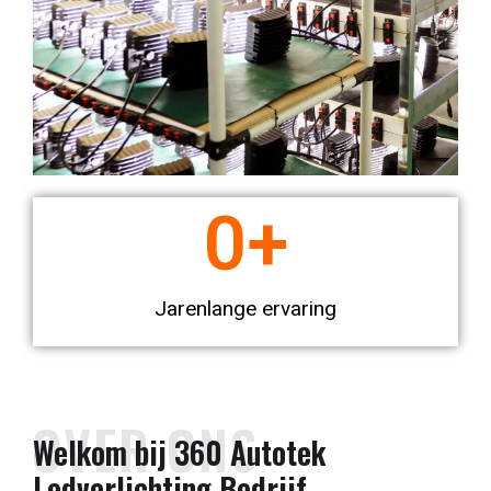
0
+
Jarenlange ervaring
OVER ONS
Welkom bij 360 Autotek
Ledverlichting Bedrijf