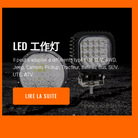
LED 工作灯
Il peut s'adapter à différents types de SUV, 4WD,
Jeep, Camion, Pickup, Tracteur, Bateau, Bus, SUV,
UTE, ATV.
LIRE LA SUITE