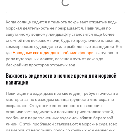
Когда солнце садится и темнота покрывает открытые воды,
морская деятельность не прекращается. Навигация по
запутанному водному ландшафту становится еще более
сложной под покровом ночи, будь то прогулочное плавание,
коммерческое судоходство или рыболовные экспедиции. Вот
где
Наводные светодиодные рабочие фонари
выступают в
роли путеводных маяков, освещая путь от доков до
бескрайних просторов открытых вод.
Важность видимости в ночное время для морской
навигации
Навигация на воде, даже при свете дня, требует точности и
мастерства, но с заходом солнца трудности многократно
возрастают. Отсутствие естественного освещения
ограничивает видимость и повышает риск столкновений,
особенно в переполненных водах или вблизи береговой
линии. С этой проблемой сталкиваются морские суда всех
размеров, от небольших лодок до крупных коммерческих