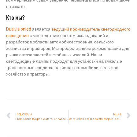
коммерческим судам уверенно перемещаться по водам даже
на закате.
Кто мы?
Dualvisionled
является
ведущий производитель светодиодного
освещения
с многолетним опытом исследований и
разработок в области автомобилестроения, сельского
хозяйства и тракторов. Мы предоставляем рекомендации для
рынка автозапчастей и скобяных изделий. Наши
светодиодные лампы подходят для установки на тяжелые
транспортные средства, такие как автомобили, сельское
хозяйство и тракторы.
PREVIOUS
NEXT
From Docks to Open Waters: Enhance Marine Navigation with Flood LED Work Lights
De muelles a mar abierto: Mejore la navegación marítima con luces de trabajo LED de inundación