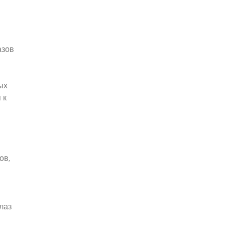
азов
ых
 к
ов,
лаз