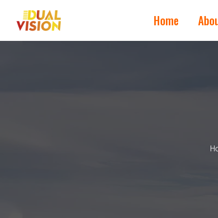
Home
Abo
H