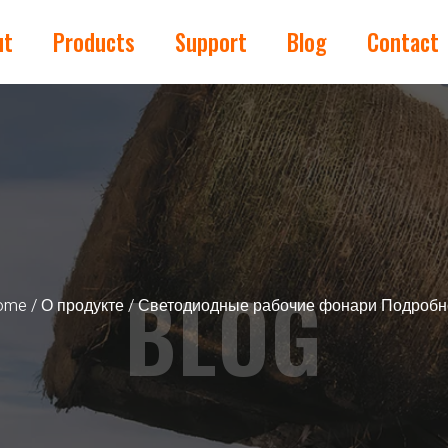
ut
Products
Support
Blog
Contact
BLOG
ome
/
О продукте
/ Светодиодные рабочие фонари Подробн