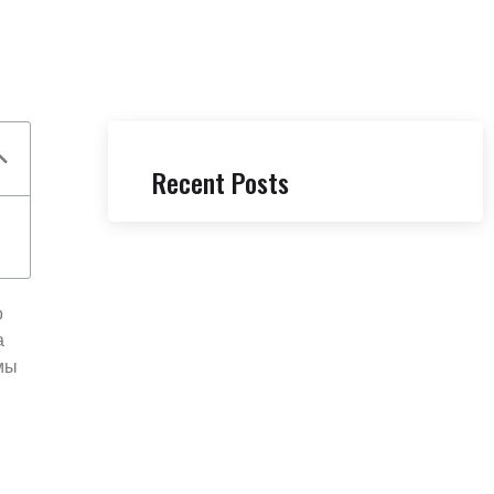
Recent Posts
о
а
мы