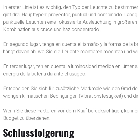
In erster Linie ist es wichtig, den Typ der Leuchte zu bestimm
gibt drei Haupttypen: proyector, puntual und combinado. Langg
punktuelle Leuchten eine fokussierte Ausleuchtung in größere
Kombination aus cruce und haz concentrado.
En segundo lugar, tenga en cuenta el tamaño y la forma de la ba
hängt davon ab, wo Sie die Leuchte montieren möchten und wie 
En tercer lugar, ten en cuenta la luminosidad medida en lúme
energía de la batería durante el usageo.
Entscheiden Sie sich für zusätzliche Merkmale wie den Grad de
widrigen klimatischen Bedingungen (Vibrationsfestigkeit) und 
Wenn Sie diese Faktoren vor dem Kauf berücksichtigen, können
Budget zu überziehen.
Schlussfolgerung