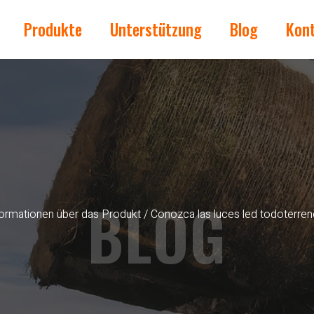
Produkte
Unterstützung
Blog
Kon
BLOG
formationen über das Produkt
/ Conozca las luces led todoterre