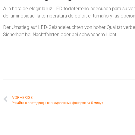
A la hora de elegir la luz LED todoterreno adecuada para su vehíc
de luminosidad, la temperatura de color, el tamaño y las opcio
Der Umstieg auf LED-Geländeleuchten von hoher Qualität verbess
Sicherheit bei Nachtfahrten oder bei schwachem Licht.
VORHERIGE
Узнайте о светодиодных внедорожных фонарях за 5 минут