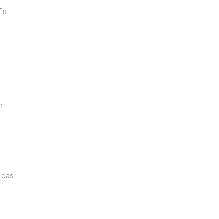
 Es
e
 das