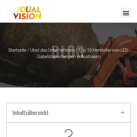
BLOG
Startseite
/
Über das Unternehmen
/ Top 10 Hersteller von LED-
Gabelstaplerlampen in Australien
Inhaltsübersicht