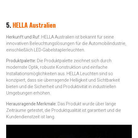
5.
HELLA Australien
Herkunft und Ruf:
HELLA Australien ist bekannt für seine
innovativen Beleuchtungslösungen für die Automobilindustrie,
einschließlich LED-Gabelstaplerleuchten.
Produktpalette:
Die Produktpalette zeichnet sich durch
modernste Optik, robuste Konstruktion und einfache
Installationsmöglichkeiten aus. HELLA Leuchten sind so
konzipiert, dass sie überragende Helligkeit und Sichtbarkeit
bieten und die Sicherheit und Produktivität in industriellen
Umgebungen erhöhen.
Herausragende Merkmale:
Das Produkt wurde über lange
Zeiträume getestet, die Produktqualität ist garantiert und die
Kundendienstzeit ist lang.