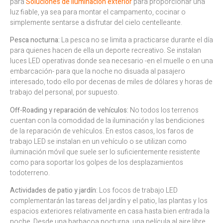
para
Soluciones de iluminación exterior
para proporcionar una
luz fiable, ya sea para montar el campamento, cocinar o
simplemente sentarse a disfrutar del cielo centelleante.
Pesca nocturna:
La pesca no se limita a practicarse durante el día
para quienes hacen de ella un deporte recreativo. Se instalan
luces LED operativas donde sea necesario -en el muelle o en una
embarcación- para que la noche no disuada al pasajero
interesado, todo ello por decenas de miles de dólares y horas de
trabajo del personal, por supuesto.
Off-Roading y reparación de vehículos:
No todos los terrenos
cuentan con la comodidad de la iluminación y las bendiciones
de la reparación de vehículos. En estos casos, los faros de
trabajo LED se instalan en un vehículo o se utilizan como
iluminación móvil que suele ser lo suficientemente resistente
como para soportar los golpes de los desplazamientos
todoterreno.
Actividades de patio y jardín
: Los focos de trabajo LED
complementarán las tareas del jardín y el patio, las plantas y los
espacios exteriores relativamente en casa hasta bien entrada la
noche. Desde una barbacoa nocturna, una película al aire libre