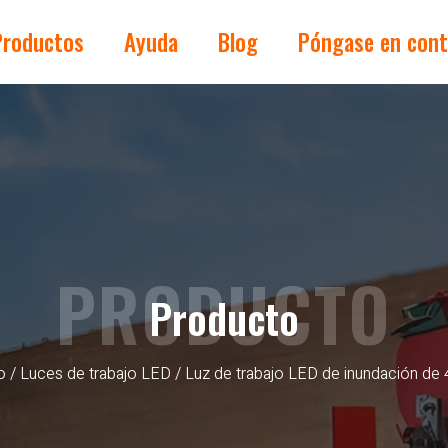
Productos
Ayuda
Blog
Póngase en cont
PRODUCTO
Producto
o
/
Luces de trabajo LED
/ Luz de trabajo LED de inundación de