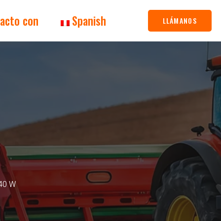
acto con
Spanish
LLÁMANOS
 40 W