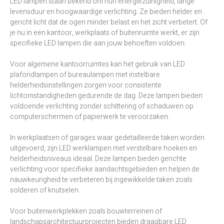
LED lampen staan bekend om hun energiezuinigheid, lange
levensduur en hoogwaardige verlichting. Ze bieden helder en
gericht licht dat de ogen minder belast en het zicht verbetert. Of
je nu in een kantoor, werkplaats of buitenruimte werkt, er zijn
specifieke LED lampen die aan jouw behoeften voldoen.
Voor algemene kantoorruimtes kan het gebruik van LED
plafondlampen of bureaulampen met instelbare
helderheidsinstellingen zorgen voor consistente
lichtomstandigheden gedurende de dag. Deze lampen bieden
voldoende verlichting zonder schittering of schaduwen op
computerschermen of papierwerk te veroorzaken.
In werkplaatsen of garages waar gedetailleerde taken worden
uitgevoerd, zijn LED werklampen met verstelbare hoeken en
helderheidsniveaus ideaal. Deze lampen bieden gerichte
verlichting voor specifieke aandachtsgebieden en helpen de
nauwkeurigheid te verbeteren bij ingewikkelde taken zoals
solderen of knutselen.
Voor buitenwerkplekken zoals bouwterreinen of
landschapsarchitectuurprojecten bieden draagbare LED