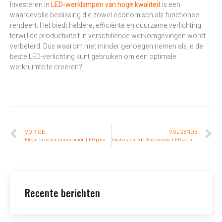
Investeren in
LED-werklampen van hoge kwaliteit
is een
waardevolle beslissing die zowel economisch als functioneel
rendeert. Het biedt heldere, efficiënte en duurzame verlichting
terwijl de productiviteit in verschillende werkomgevingen wordt
verbeterd. Dus waarom met minder genoegen nemen als je de
beste LED-verlichting kunt gebruiken om een optimale
werkruimte te creëren?
VORIGE
VOLGENDE
Elegir la mejor iluminación LED para optimizar los espacios de trabajo
Dualvisionled | Automotive LED-verlichting
Recente berichten