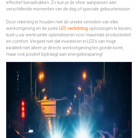
effectief benadrukken. Zo kun je de sfeer aanpassen aan
verschillende momenten van de dag of speciale gebeurtenissen.
Door rekening te houden met de unieke vereisten van elke
werkomgeving en de juiste
LED-verlichting
oplossingen te kiezen,
kunt u uw werkruimte optimaliseren voor maximale productiviteit
en comfort. Vergeet niet dat investeren in LED's van hoge
kwaliteit niet alleen je directe werkomgeving ten goede komt,
maar ook positief bijdraagt aan energiebesparing!