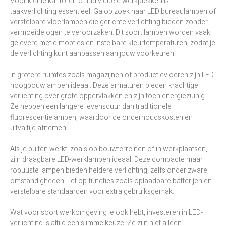
Voor kleine kantoren of individuele werkplekken is
taakverlichting essentieel. Ga op zoek naar LED bureaulampen of
verstelbare vloerlampen die gerichte verlichting bieden zonder
vermoeide ogen te veroorzaken. Dit soort lampen worden vaak
geleverd met dimopties en instelbare kleurtemperaturen, zodat je
de verlichting kunt aanpassen aan jouw voorkeuren.
In grotere ruimtes zoals magazijnen of productievloeren zijn LED-
hoogbouwlampen ideaal. Deze armaturen bieden krachtige
verlichting over grote oppervlakken en zijn toch energiezuinig.
Ze hebben een langere levensduur dan traditionele
fluorescentielampen, waardoor de onderhoudskosten en
uitvaltijd afnemen.
Als je buiten werkt, zoals op bouwterreinen of in werkplaatsen,
zijn draagbare LED-werklampen ideaal. Deze compacte maar
robuuste lampen bieden heldere verlichting, zelfs onder zware
omstandigheden. Let op functies zoals oplaadbare batterijen en
verstelbare standaarden voor extra gebruiksgemak.
Wat voor soort werkomgeving je ook hebt, investeren in LED-
verlichting is altijd een slimme keuze. Ze zijn niet alleen