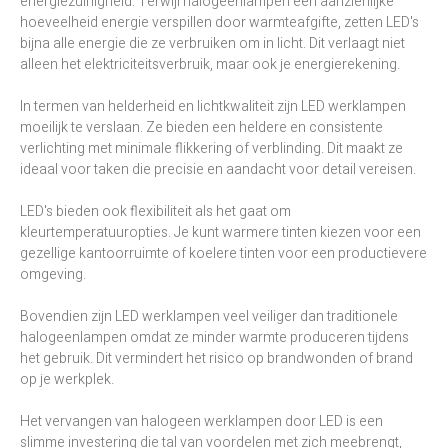
energiezuinigheid. Terwijl halogeenlampen een aanzienlijke
hoeveelheid energie verspillen door warmteafgifte, zetten LED's
bijna alle energie die ze verbruiken om in licht. Dit verlaagt niet
alleen het elektriciteitsverbruik, maar ook je energierekening.
In termen van helderheid en lichtkwaliteit zijn LED werklampen
moeilijk te verslaan. Ze bieden een heldere en consistente
verlichting met minimale flikkering of verblinding. Dit maakt ze
ideaal voor taken die precisie en aandacht voor detail vereisen.
LED's bieden ook flexibiliteit als het gaat om
kleurtemperatuuropties. Je kunt warmere tinten kiezen voor een
gezellige kantoorruimte of koelere tinten voor een productievere
omgeving.
Bovendien zijn LED werklampen veel veiliger dan traditionele
halogeenlampen omdat ze minder warmte produceren tijdens
het gebruik. Dit vermindert het risico op brandwonden of brand
op je werkplek.
Het vervangen van halogeen werklampen door LED is een
slimme investering die tal van voordelen met zich meebrengt,