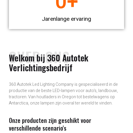
0
+
Jarenlange ervaring
OVER ONS
Welkom bij 360 Autotek
Verlichtingsbedrijf
360 Autotek Led Lighting Company is gespecialiseerd in de
productie van de beste LED-lampen voor auto's, landbouw,
tractoren. Van houtladers in Oregon tot bestelwagens op
Antarctica, onze lampen zijn overal ter wereld te vinden.
Onze producten zijn geschikt voor
verschillende scenario's