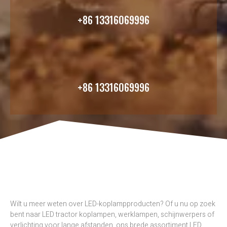
+86 13316069996
+86 13316069996
Wilt u meer weten over LED-koplampproducten? Of u nu op zoek
bent naar LED tractor koplampen, werklampen, schijnwerpers of
verlichting voor lange afstanden, ons brede assortiment LED