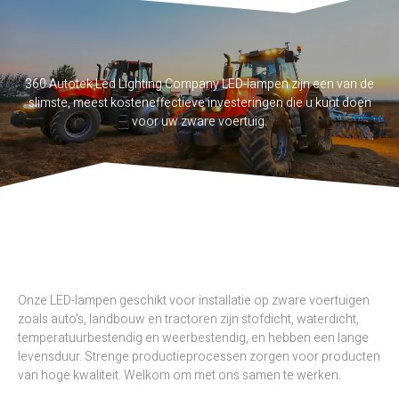
360 Autotek Led Lighting Company LED-lampen zijn een van de
slimste, meest kosteneffectieve investeringen die u kunt doen
voor uw zware voertuig.
Onze LED-lampen geschikt voor installatie op zware voertuigen
zoals auto's, landbouw en tractoren zijn stofdicht, waterdicht,
temperatuurbestendig en weerbestendig, en hebben een lange
levensduur. Strenge productieprocessen zorgen voor producten
van hoge kwaliteit. Welkom om met ons samen te werken.