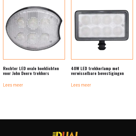
Rechter LED ovale hoeklichten
40W LED trekkerlamp met
voor John Deere trekkers
verwisselbare bevestigingen
Lees meer
Lees meer