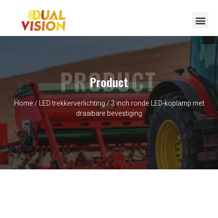
Neem contact op met
PRODUCT
Product
Home
/
LED trekkerverlichting
/ 3 inch ronde LED-koplamp met
draaibare bevestiging