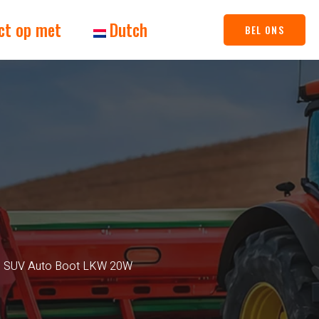
ct op met
Dutch
BEL ONS
oad SUV Auto Boot LKW 20W