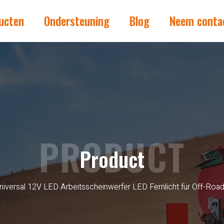
ucten
Ondersteuning
Blog
Neem conta
PRODUCT
Product
niversal 12V LED Arbeitsscheinwerfer LED Fernlicht für Off-R