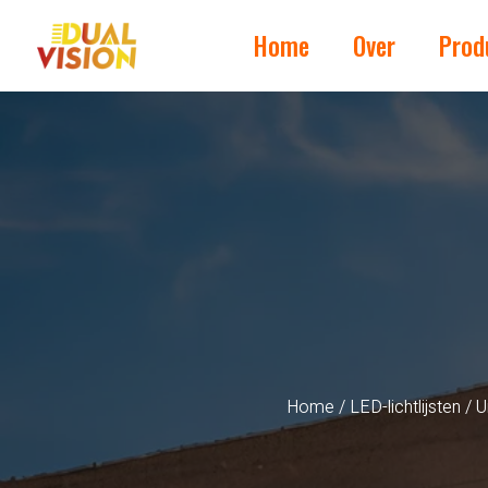
Home
Over
Prod
Home
/
LED-lichtlijsten
/ U