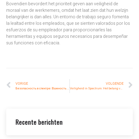
Bovendien bevordert het prioriteit geven aan veiligheid de
moraal van de werknemers, omdat het laat zien dat hun welzijn
belangrijker is dan alles. Un entorno de trabajo seguro fomenta
la lealtad entre los empleados, que se sienten valorados por los
esfuerzos de su emppleador para proporcionarles las
herramientas y equipos seguros necesarios para desempeñar
sus funciones con eficacia.
VORIGE
VOLGENDE
Безопасность в спектре: Важность трехцветных задних фонарей вилочного погрузчика
Veiligheid in Spectrum: Het belang van driekleurige achterlichten voor vorkheftrucks
Recente berichten