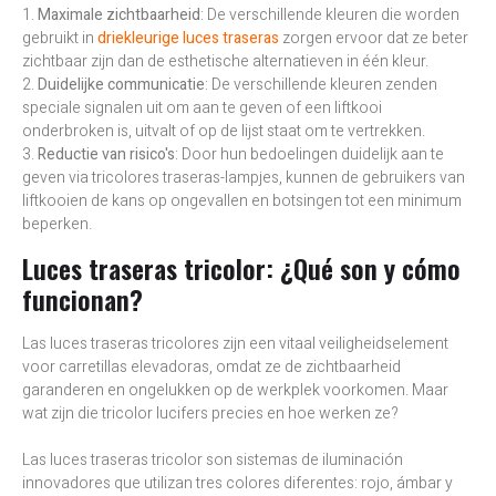
1.
Maximale zichtbaarheid
: De verschillende kleuren die worden
gebruikt in
driekleurige luces traseras
zorgen ervoor dat ze beter
zichtbaar zijn dan de esthetische alternatieven in één kleur.
2.
Duidelijke communicatie
: De verschillende kleuren zenden
speciale signalen uit om aan te geven of een liftkooi
onderbroken is, uitvalt of op de lijst staat om te vertrekken.
3.
Reductie van risico's
: Door hun bedoelingen duidelijk aan te
geven via tricolores traseras-lampjes, kunnen de gebruikers van
liftkooien de kans op ongevallen en botsingen tot een minimum
beperken.
Luces traseras tricolor: ¿Qué son y cómo
funcionan?
Las luces traseras tricolores zijn een vitaal veiligheidselement
voor carretillas elevadoras, omdat ze de zichtbaarheid
garanderen en ongelukken op de werkplek voorkomen. Maar
wat zijn die tricolor lucifers precies en hoe werken ze?
Las luces traseras tricolor son sistemas de iluminación
innovadores que utilizan tres colores diferentes: rojo, ámbar y