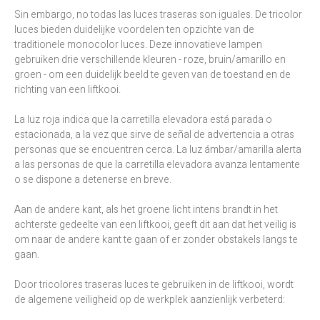
Sin embargo, no todas las luces traseras son iguales. De tricolor
luces bieden duidelijke voordelen ten opzichte van de
traditionele monocolor luces. Deze innovatieve lampen
gebruiken drie verschillende kleuren - roze, bruin/amarillo en
groen - om een duidelijk beeld te geven van de toestand en de
richting van een liftkooi.
La luz roja indica que la carretilla elevadora está parada o
estacionada, a la vez que sirve de señal de advertencia a otras
personas que se encuentren cerca. La luz ámbar/amarilla alerta
a las personas de que la carretilla elevadora avanza lentamente
o se dispone a detenerse en breve.
Aan de andere kant, als het groene licht intens brandt in het
achterste gedeelte van een liftkooi, geeft dit aan dat het veilig is
om naar de andere kant te gaan of er zonder obstakels langs te
gaan.
Door tricolores traseras luces te gebruiken in de liftkooi, wordt
de algemene veiligheid op de werkplek aanzienlijk verbeterd: