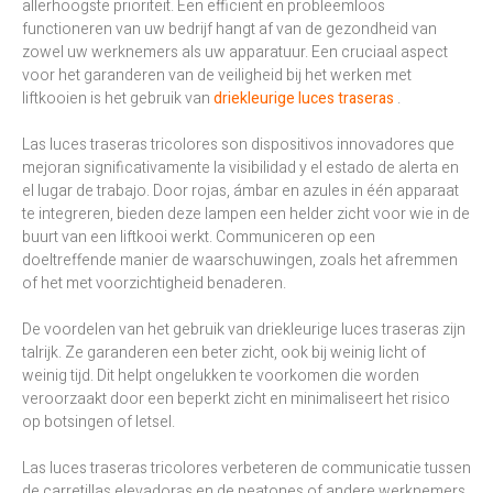
allerhoogste prioriteit. Een efficiënt en probleemloos
functioneren van uw bedrijf hangt af van de gezondheid van
zowel uw werknemers als uw apparatuur. Een cruciaal aspect
voor het garanderen van de veiligheid bij het werken met
liftkooien is het gebruik van
driekleurige luces traseras
.
Las luces traseras tricolores son dispositivos innovadores que
mejoran significativamente la visibilidad y el estado de alerta en
el lugar de trabajo. Door rojas, ámbar en azules in één apparaat
te integreren, bieden deze lampen een helder zicht voor wie in de
buurt van een liftkooi werkt. Communiceren op een
doeltreffende manier de waarschuwingen, zoals het afremmen
of het met voorzichtigheid benaderen.
De voordelen van het gebruik van driekleurige luces traseras zijn
talrijk. Ze garanderen een beter zicht, ook bij weinig licht of
weinig tijd. Dit helpt ongelukken te voorkomen die worden
veroorzaakt door een beperkt zicht en minimaliseert het risico
op botsingen of letsel.
Las luces traseras tricolores verbeteren de communicatie tussen
de carretillas elevadoras en de peatones of andere werknemers