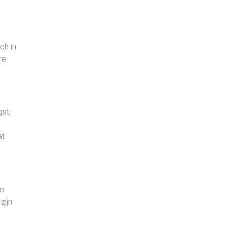
ch in
re
gst,
at
an
zijn