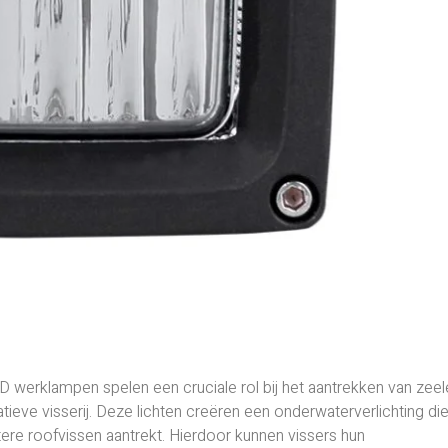
 werklampen spelen een cruciale rol bij het aantrekken van zeel
ieve visserij. Deze lichten creëren een onderwaterverlichting di
otere roofvissen aantrekt. Hierdoor kunnen vissers hun