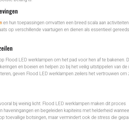
evingen
n
en hun toepassingen omvatten een breed scala aan activiteiten
laats op verschillende vaartuigen en dienen als essentieel geree
zeilen
rs op Flood LED werklampen om het pad voor hen af te bakenen. 
rkeringen en boeien en helpen zo bij het veilig uitstippelen van de
beteren, geven Flood LED werklampen zeilers het vertrouwen om 
ooral bij weinig licht. Flood LED werklampen maken dit proces
s en haveningangen en begeleiden kapiteins met helderheid wannee
co op toevallige botsingen, maar vermindert ook de stress die gepa