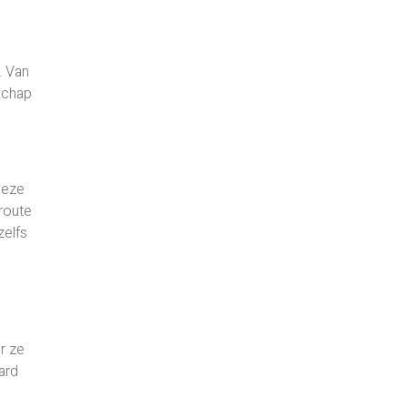
. Van
dschap
Deze
 route
zelfs
r ze
ard