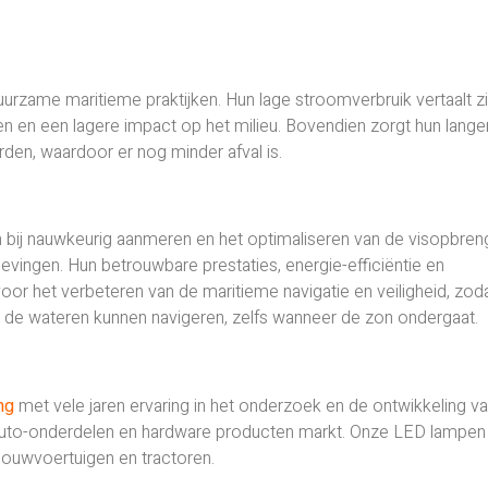
duurzame maritieme praktijken. Hun lage stroomverbruik vertaalt zi
en en een lagere impact op het milieu. Bovendien zorgt hun lange
den, waardoor er nog minder afval is.
en bij nauwkeurig aanmeren en het optimaliseren van de visopbren
vingen. Hun betrouwbare prestaties, energie-efficiëntie en
 het verbeteren van de maritieme navigatie en veiligheid, zod
 de wateren kunnen navigeren, zelfs wanneer de zon ondergaat.
ing
met vele jaren ervaring in het onderzoek en de ontwikkeling v
 auto-onderdelen en hardware producten markt. Onze LED lampen 
dbouwvoertuigen en tractoren.