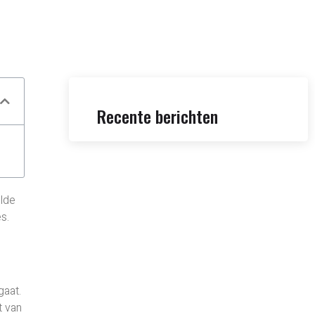
Recente berichten
elde
s.
gaat.
t van