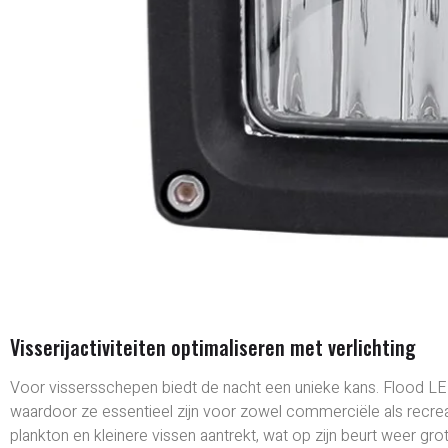
Visserijactiviteiten optimaliseren met verlichting
Voor vissersschepen biedt de nacht een unieke kans. Flood LED
waardoor ze essentieel zijn voor zowel commerciële als recreat
plankton en kleinere vissen aantrekt, wat op zijn beurt weer gr