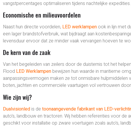
vangstpercentages optimaliseren tijdens nachtelijke expedities.
Economische en milieuvoordelen
Naast hun directe voordelen,
LED werklampen
ook in lijn met 
een lager brandstofverbruik, wat bijdraagt aan kostenbesparing
levensduur ervoor dat ze minder vaak vervangen hoeven te wor
De kern van de zaak
Van het begeleiden van zeilers door de duisternis tot het help
Flood
LED Werklampen
bewijzen hun waarde in maritieme omge
aanpassingsvermogen maken ze tot onmisbare hulpmiddelen voor
boten, jachten en commerciële vaartuigen vol vertrouwen door
Wie zijn wij?
Dualvisionled
is de
toonaangevende fabrikant van LED-verlicht
auto's, landbouw en tractoren. Wij hebben referenties voor de
geschikt voor installatie op zware voertuigen zoals auto's, lan