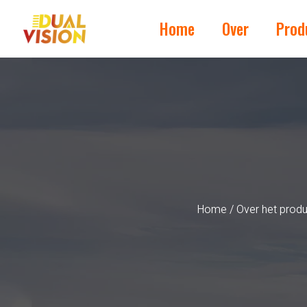
Home
Over
Prod
Home
/
Over het prod