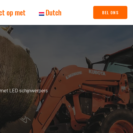
ct op met
Dutch
BEL ONS
 met LED schijnwerpers