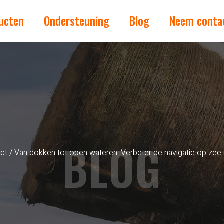
ucten
Ondersteuning
Blog
Neem conta
BLOG
uct
/ Van dokken tot open wateren: Verbeter de navigatie op zee