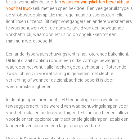
Er zijn verschillende soorten
waarschuwingslichten beschikbaar
voor heftrucks
elk met een specifiek doel. Een veelgebruikt type is
de stroboscooplamp, die met regelmatige tussenpozen felle
lichtflitsen uitzendt. Dit helpt voetgangers en andere werknemers
te waarschuwen voor de aanwezigheid van een bewegende
vorkheftruck, waardoor het risico op ongelukken tot een
minimum wordt beperkt.
Een ander type waarschuwingslicht is het roterende bakenlicht.
Dit licht draait continu rond in een cirkelvormige beweging,
waardoor het vanuit alle hoeken goed zichtbaar is. Roterende
zwaailichten zijn vooral handig in gebieden met slechte
verlichting of wanneer de zichtbaarheid beperkt is door
weersomstandigheden.
In de afgelopen jaren heeft LED-technologie een revolutie
teweeggebracht in de wereld van waarschuwingslampen voor
vorkheftrucks en andere voertuigen. LED lampen bieden talloze
voordelen ten opzichte van traditionele gloeilampen, zoals een
langere levensduur en een lager energieverbruik.
Rode LED's worden veel gebruikt als naar achteren gerichte