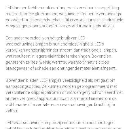
LED-lampen hebben ook een langere levensduur in vergelijking
met traditionele gloeilampen, wat minder frequente vervangings-
en onderhoudskosten betekent. Dit is vooral gunstig in industriële
omgevingen waar vorkheftrucks voortdurend in gebruik zijn.
Een ander voordeel van het gebruik van LED-
waarschuwingslampen is hun energiezuinigheid. LED's
verbruiken aanzienlijk minder stroom dan traditionele lampen,
wat resulteert in lagere elektriciteitsrekeningen. Bovendien
genereren ze heel weinig warmte, waardoor het risico op
brandgevaar of schade aan omringende materialen afneemt.
Bovendien bieden LED-lampjes veelzijdigheid als het gaat om
aanpassingsopties. Ze kunnen worden geprogrammeerd met
verschillende knipperpatronen of worden gesynchroniseerd met
andere veiligheidsapparatuur zoals alarmen of sirenes om de
zichtbaarheid te verbeteren en waarschuwingen kracht bij te
zetten.
LED-waarschuwingslampen zijn duurzaam en bestand tegen
schokken en trillingen. Hierdoor zijn ze geschikt voor gebruik op