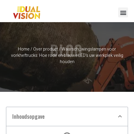
Neem contact op met
BLOG
Home
/
Over product
/ Waarschuwingslampen voor
vorkheftrucks: Hoe rode en blauwe LED's uw werkplek veilig
houden
Inhoudsopgave