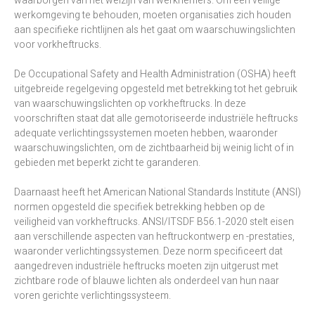
waarborgen van het welzijn van werknemers. Om een veilige
werkomgeving te behouden, moeten organisaties zich houden
aan specifieke richtlijnen als het gaat om waarschuwingslichten
voor vorkheftrucks.
De Occupational Safety and Health Administration (OSHA) heeft
uitgebreide regelgeving opgesteld met betrekking tot het gebruik
van waarschuwingslichten op vorkheftrucks. In deze
voorschriften staat dat alle gemotoriseerde industriële heftrucks
adequate verlichtingssystemen moeten hebben, waaronder
waarschuwingslichten, om de zichtbaarheid bij weinig licht of in
gebieden met beperkt zicht te garanderen.
Daarnaast heeft het American National Standards Institute (ANSI)
normen opgesteld die specifiek betrekking hebben op de
veiligheid van vorkheftrucks. ANSI/ITSDF B56.1-2020 stelt eisen
aan verschillende aspecten van heftruckontwerp en -prestaties,
waaronder verlichtingssystemen. Deze norm specificeert dat
aangedreven industriële heftrucks moeten zijn uitgerust met
zichtbare rode of blauwe lichten als onderdeel van hun naar
voren gerichte verlichtingssysteem.