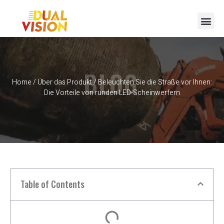
BLOG
Home
/
Über das Produkt
/ Beleuchten Sie die Straße vor Ihnen:
Die Vorteile von runden LED-Scheinwerfern
Table of Contents