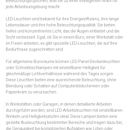
Beleuchtungsoptionen, was sie zu einer intelligenten Wahl für
jede Arbeitsumgebung macht.
LED-Leuchten sind bekannt für ihre Energieeffizienz, ihre lange
Lebensdauer und ihre hohe Beleuchtungsqualität. Sie bieten
helles und konzentriertes Licht, das die Augen entlastet und die
Sicht verbessert. Egal, ob Sie in einem Büro, einer Werkstatt oder
im Freien arbeiten, es gibt spezielle LED-Leuchten, die auf Ihre
Bedürfnisse zugeschnitten sind.
Für allgemeine Büroräume können LED-Panel-Deckenleuchten
oder Schreibtischlampen mit einstellbarer Helligkeit für
gleichmäßige Lichtverhältnisse während des Tages sorgen.
Diese Leuchten bieten eine ausreichende Beleuchtung, ohne
Blendung oder Schatten auf Computerbildschirmen oder
Papierkram zu verursachen.
In Werkstätten oder Garagen, in denen detaillierte Arbeiten
durchgeführt werden, sind LED-Arbeitsleuchten mit einstellbaren
Winkeln und Helligkeitsstufen ideal. Diese Lampen bieten eine
gezielte Ausleuchtung bestimmter Bereiche und tragen dazu bei,
die Genauigkeit bei komplizierten Aufgaben wie Löten oder