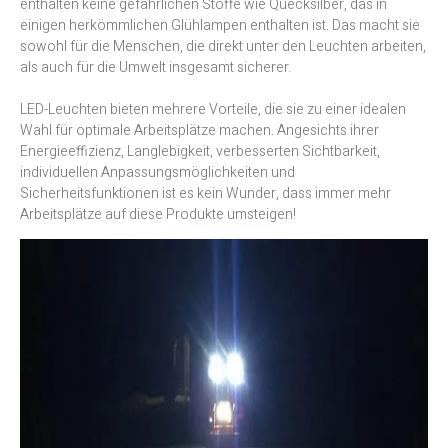
enthalten keine gefährlichen Stoffe wie Quecksilber, das in
einigen herkömmlichen Glühlampen enthalten ist. Das macht sie
sowohl für die Menschen, die direkt unter den Leuchten arbeiten,
als auch für die Umwelt insgesamt sicherer.
LED-Leuchten bieten mehrere Vorteile, die sie zu einer idealen
Wahl für optimale Arbeitsplätze machen. Angesichts ihrer
Energieeffizienz, Langlebigkeit, verbesserten Sichtbarkeit,
individuellen Anpassungsmöglichkeiten und
Sicherheitsfunktionen ist es kein Wunder, dass immer mehr
Arbeitsplätze auf diese Produkte umsteigen!