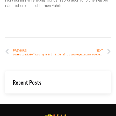
nicht nur Ihr Fahrerlebnis, sondern sorgt auch für Sicherheit bei
nächtlichen oder lichtarmen Fahrten.
PREVIOUS
NEXT
Learn about led off road lights in 5 minutes
Узнайте о светодиодных внедорожных фонарях за 5 минут
Recent Posts