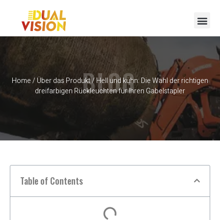
BLOG
Home
/
Über das Produkt
/ Hell und kühn: Die Wahl der richtigen
dreifarbigen Rückleuchten für Ihren Gabelstapler
Table of Contents