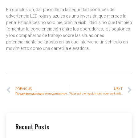
En conclusión, dar prioridad a la seguridad con luces de
advertencia LED rojas y azules es una inversión que merece la
pena. Estas luces no sólo mejoran la visibilidad, sino que también
fomentan la concienciación entre los operadores, los peatones
y los compañeros de trabajo sobre las situaciones
potencialmente peligrosas en las que interviene un vehículo en
movimiento como una carretilla elevadora.
PREVIOUS
NEXT
Предупреждающие огни для вилочных погрузчиков: Как красные и синие светодиоды обеспечивают безопасность вашего рабочего места
Waarschuwingslampen voor vorkheftrucks: Hoe rode en blauwe LED’s uw werkplek veilig houden
Recent Posts