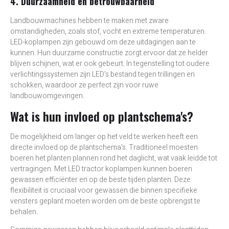
4. Duurzaamheid en betrouwbaarheid
Landbouwmachines hebben te maken met zware
omstandigheden, zoals stof, vocht en extreme temperaturen.
LED-koplampen zijn gebouwd om deze uitdagingen aan te
kunnen. Hun duurzame constructie zorgt ervoor dat ze helder
blijven schijnen, wat er ook gebeurt. In tegenstelling tot oudere
verlichtingssystemen zijn LED's bestand tegen trillingen en
schokken, waardoor ze perfect zijn voor ruwe
landbouwomgevingen.
Wat is hun invloed op plantschema's?
De mogelijkheid om langer op het veld te werken heeft een
directe invloed op de plantschema's. Traditioneel moesten
boeren het planten plannen rond het daglicht, wat vaak leidde tot
vertragingen. Met LED tractor koplampen kunnen boeren
gewassen efficiënter en op de beste tijden planten. Deze
flexibiliteit is cruciaal voor gewassen die binnen specifieke
vensters geplant moeten worden om de beste opbrengst te
behalen.