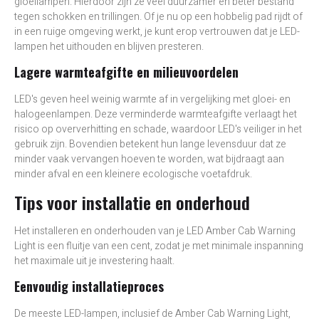
gloeilampen. Hierdoor zijn ze veel duurzamer en beter bestand
tegen schokken en trillingen. Of je nu op een hobbelig pad rijdt of
in een ruige omgeving werkt, je kunt erop vertrouwen dat je LED-
lampen het uithouden en blijven presteren.
Lagere warmteafgifte en milieuvoordelen
LED's geven heel weinig warmte af in vergelijking met gloei- en
halogeenlampen. Deze verminderde warmteafgifte verlaagt het
risico op oververhitting en schade, waardoor LED's veiliger in het
gebruik zijn. Bovendien betekent hun lange levensduur dat ze
minder vaak vervangen hoeven te worden, wat bijdraagt aan
minder afval en een kleinere ecologische voetafdruk.
Tips voor installatie en onderhoud
Het installeren en onderhouden van je LED Amber Cab Warning
Light is een fluitje van een cent, zodat je met minimale inspanning
het maximale uit je investering haalt.
Eenvoudig installatieproces
De meeste LED-lampen, inclusief de Amber Cab Warning Light,