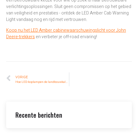
een betrouwbare keuze voor wie op zoek is naar betrouwbare
verlichtingsoplossingen. Sluit geen compromissen op het gebied
van veiligheid en prestaties - ontdek de LED Amber Cab Warning
Light vandaag nog en rijd met vertrouwen.
Koop nu het LED Amber cabinewaarschuwingslicht voor John
Deere-trekkers
en verbeter je off-road ervaring!
VORIGE
Hoe LED-koplampen de landbouwkalender verlengen
Recente berichten