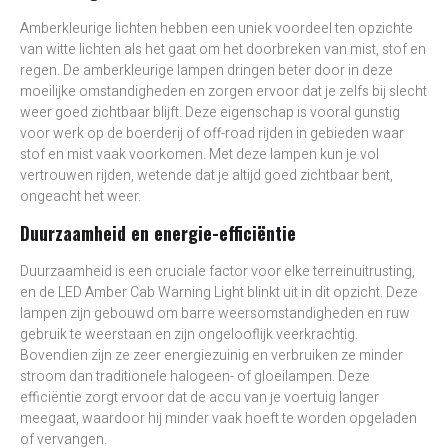
Amberkleurige lichten hebben een uniek voordeel ten opzichte
van witte lichten als het gaat om het doorbreken van mist, stof en
regen. De amberkleurige lampen dringen beter door in deze
moeilijke omstandigheden en zorgen ervoor dat je zelfs bij slecht
weer goed zichtbaar blijft. Deze eigenschap is vooral gunstig
voor werk op de boerderij of off-road rijden in gebieden waar
stof en mist vaak voorkomen. Met deze lampen kun je vol
vertrouwen rijden, wetende dat je altijd goed zichtbaar bent,
ongeacht het weer.
Duurzaamheid en energie-efficiëntie
Duurzaamheid is een cruciale factor voor elke terreinuitrusting,
en de LED Amber Cab Warning Light blinkt uit in dit opzicht. Deze
lampen zijn gebouwd om barre weersomstandigheden en ruw
gebruik te weerstaan en zijn ongelooflijk veerkrachtig.
Bovendien zijn ze zeer energiezuinig en verbruiken ze minder
stroom dan traditionele halogeen- of gloeilampen. Deze
efficiëntie zorgt ervoor dat de accu van je voertuig langer
meegaat, waardoor hij minder vaak hoeft te worden opgeladen
of vervangen.