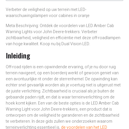
Verbeter de veiligheid op uw terrein met LED-
waarschuwingslampen voor cabines in oranje
Meta Beschrijving: Ontdek de voordelen van LED Amber Cab
Warning Lights voor John Deere-trekkers. Verbeter
zichtbaarheid, veiligheid en efficiëntie met deze off-roadlampen
van hoge kwaliteit. Koop nu bij Dual Vision LED.
Inleiding
Off-road rijden is een opwindende ervaring, of je nu door ruig
terrein navigeert, op een boerderij werkt of gewoon geniet van
een avontuurlijke rit onder de sterrenhemel. De opwinding kan
echter snel gevaarlijk worden als je voertuig niet is uitgerust met
de juiste verlichting. Zichtbaarheid is cruciaal als je buiten de
gebaande paden rijdt, en dat is waar terreinverlichting om de
hoek komt kijken. Een van de beste opties is de LED Amber Cab
Warning Light voor John Deere-trekkers, een product dat is
ontworpen om de veiligheid te garanderen en de zichtbaarheid
te verbeteren. In deze gids zullen we onderzoeken waarom
terreinverlichting essentieel is,
de voordelen van het LED