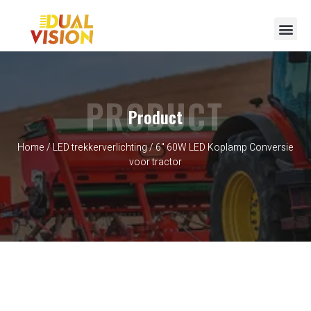
Neem contact op met
PRODUCT
Product
Home
/
LED trekkerverlichting
/ 6" 60W LED Koplamp Conversie
voor tractor