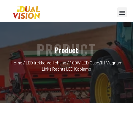
Neem contact op met
PRODUCT
Product
Home
/
LED trekkerverlichting
/ 100W LED Case/IH Magnum
Links Rechts LED Koplamp