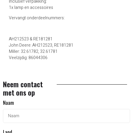
Inclusief verpakking:
1x lamp en accessoires
Vervangt onderdeelnummers:
AH212523 & RE181281
John Deere: AH212523, RE181281
Miller: 32.61782, 32.61781
Veelzijdig: 86044306
Neem contact
met ons op
Naam
Land