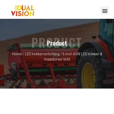
Neem contact op met
PRODUCT
Product
Home
/
LED trekkerverlichting
/ 6 inch 65W LED trekker &
maaidorser licht