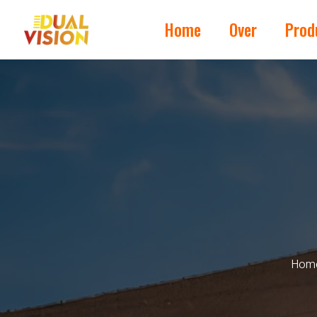
Home
Over
Prod
Hom