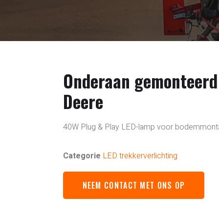
Onderaan gemonteerd o
Deere
40W Plug & Play LED-lamp voor bodemmontag
Categorie
LED trekkerverlichting
NEEM CONTACT MET ONS OP