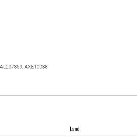
, AL207359, AXE10038
Land