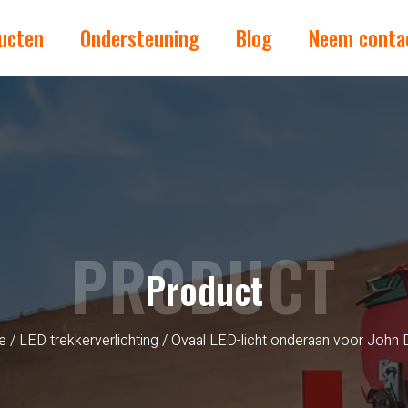
ucten
Ondersteuning
Blog
Neem conta
PRODUCT
Product
e
/
LED trekkerverlichting
/ Ovaal LED-licht onderaan voor John 