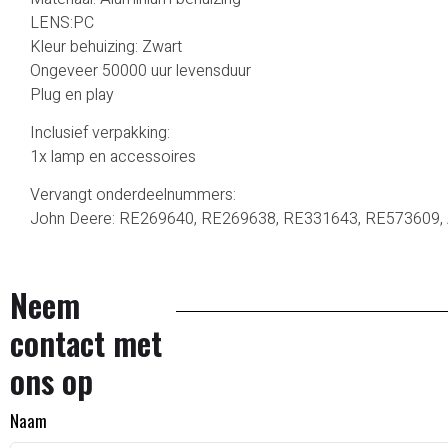
LENS:PC
Kleur behuizing: Zwart
Ongeveer 50000 uur levensduur
Plug en play
Inclusief verpakking:
1x lamp en accessoires
Vervangt onderdeelnummers:
John Deere: RE269640, RE269638, RE331643, RE573609
Neem
contact met
ons op
Naam