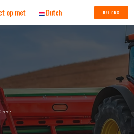
ct op met
Dutch
BEL ONS
Deere