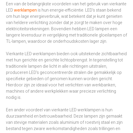
Een van de belangrijkste voordelen van het gebruik van vierkante
LED
werklampen
is hun energie-efficiëntie. LED's staan bekend
om hun lage energieverbruik, wat betekent dat je kunt genieten
van heldere verlichting zonder dat je zorgt te maken over hoge
elektriciteitsrekeningen. Bovendien hebben LED lampen een
langere levensduur in vergelijking met traditionele gloeilampen of
TL-lampen, waardoor de onderhoudskosten lager zijn.
Vierkante LED werklampen bieden ook uitstekende zichtbaarheid
met hun gerichte en gerichte lichtopbrengst. In tegenstelling tot
traditionele lampen die licht in alle richtingen uitstralen,
produceren LED's geconcentreerde stralen die gemakkelijk op
specifieke gebieden of genomen kunnen worden gericht.
Hierdoor zijn ze ideaal voor het verlichten van werkbanken,
machines of andere werkplekken waar precieze verlichting
nodig is.
Een ander voordeel van vierkante LED werklampen is hun
duurzaamheid en betrouwbaarheid. Deze lampen zijn gemaakt
van stevige materialen zoals aluminium of roestvrij staal en zijn
bestand tegen zware werkomstandigheden zoals trillingen en