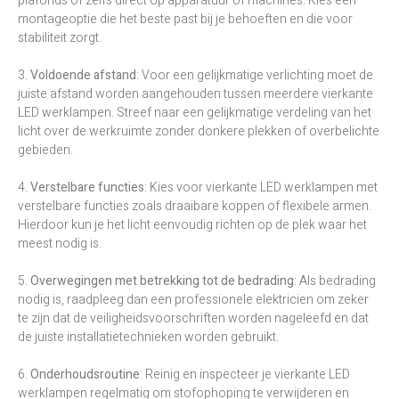
plafonds of zelfs direct op apparatuur of machines. Kies een
montageoptie die het beste past bij je behoeften en die voor
stabiliteit zorgt.
3.
Voldoende afstand
: Voor een gelijkmatige verlichting moet de
juiste afstand worden aangehouden tussen meerdere vierkante
LED werklampen. Streef naar een gelijkmatige verdeling van het
licht over de werkruimte zonder donkere plekken of overbelichte
gebieden.
4.
Verstelbare functies
: Kies voor vierkante LED werklampen met
verstelbare functies zoals draaibare koppen of flexibele armen.
Hierdoor kun je het licht eenvoudig richten op de plek waar het
meest nodig is.
5.
Overwegingen met betrekking tot de bedrading
: Als bedrading
nodig is, raadpleeg dan een professionele elektricien om zeker
te zijn dat de veiligheidsvoorschriften worden nageleefd en dat
de juiste installatietechnieken worden gebruikt.
6.
Onderhoudsroutine
: Reinig en inspecteer je vierkante LED
werklampen regelmatig om stofophoping te verwijderen en