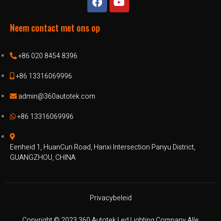
Neem contact met ons op
+86 020 8454 8396
+86 13316069996
admin@360autotek.com
+86 13316069996
Eenheid 1, HuanCun Road, Hanxi Intersection Panyu District,
GUANGZHOU, CHINA
Privacybeleid
Copyright © 2023 360 Autotek Led Lighting Company Alle