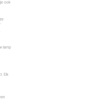
ijn ook
eze
f
.
de lamp
t. Elk
 een