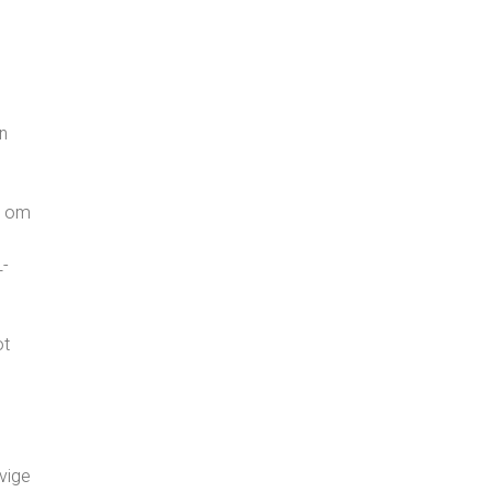
n
nd om
L-
ot
e
vige