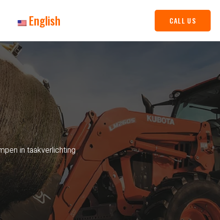
English
CALL US
mpen in taakverlichting