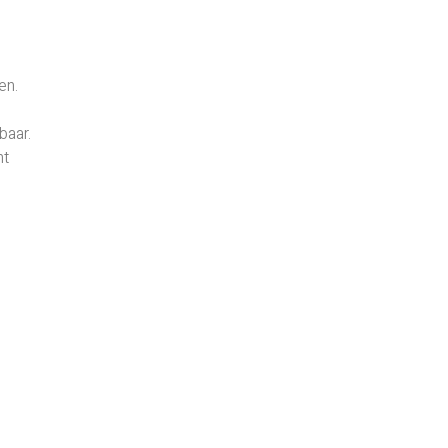
en.
baar.
nt