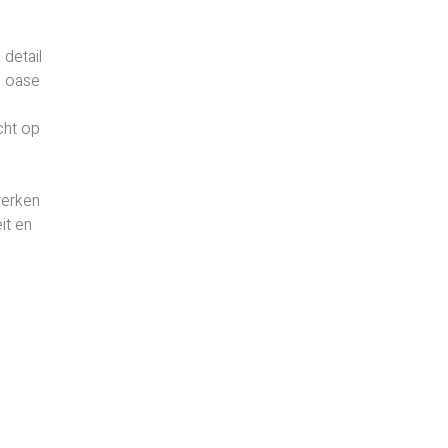
detail
n oase
cht op
verken
it en