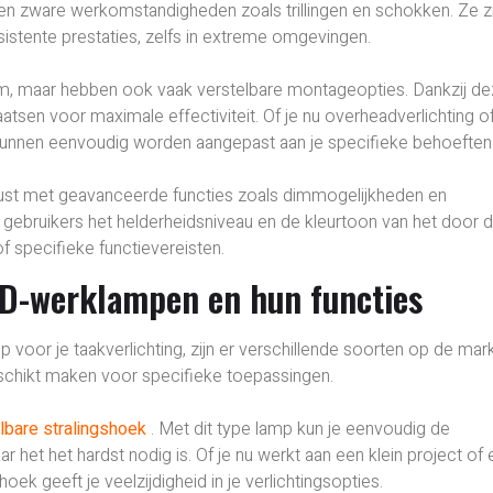
egen zware werkomstandigheden zoals trillingen en schokken. Ze z
tente prestaties, zelfs in extreme omgevingen.
aam, maar hebben ook vaak verstelbare montageopties. Dankzij d
aatsen voor maximale effectiviteit. Of je nu overheadverlichting o
unnen eenvoudig worden aangepast aan je specifieke behoeften
rust met geavanceerde functies zoals dimmogelijkheden en
gebruikers het helderheidsniveau en de kleurtoon van het door 
f specifieke functievereisten.
ED-werklampen en hun functies
voor je taakverlichting, zijn er verschillende soorten op de mark
eschikt maken voor specifieke toepassingen.
lbare stralingshoek
. Met dit type lamp kun je eenvoudig de
r het het hardst nodig is. Of je nu werkt aan een klein project of
ek geeft je veelzijdigheid in je verlichtingsopties.