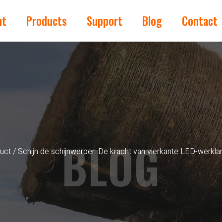
ut
Products
Support
Blog
Contact
BLOG
uct
/ Schijn de schijnwerper: De kracht van vierkante LED-werkla