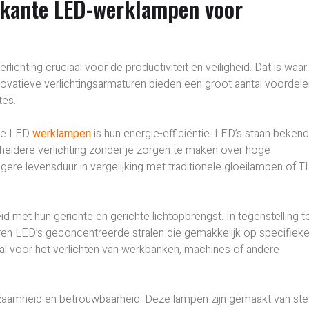
erkante LED-werklampen voor
rlichting cruciaal voor de productiviteit en veiligheid. Dat is waar
vatieve verlichtingsarmaturen bieden een groot aantal voordele
tes.
nte LED
werklampen
is hun energie-efficiëntie. LED’s staan beke
n heldere verlichting zonder je zorgen te maken over hoge
ere levensduur in vergelijking met traditionele gloeilampen of T
met hun gerichte en gerichte lichtopbrengst. In tegenstelling t
duceren LED’s geconcentreerde stralen die gemakkelijk op specifiek
aal voor het verlichten van werkbanken, machines of andere
zaamheid en betrouwbaarheid. Deze lampen zijn gemaakt van ste