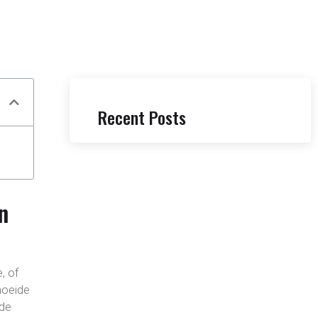
Recent Posts
n
, of
rmoeide
 de