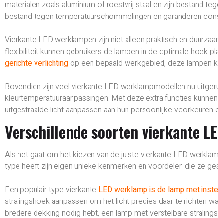
materialen zoals aluminium of roestvrij staal en zijn bestand t
bestand tegen temperatuurschommelingen en garanderen consis
Vierkante LED werklampen zijn niet alleen praktisch en duurz
flexibiliteit kunnen gebruikers de lampen in de optimale hoek pl
gerichte verlichting
op een bepaald werkgebied, deze lampen k
Bovendien zijn veel vierkante LED werklampmodellen nu uitge
kleurtemperatuuraanpassingen. Met deze extra functies kunnen 
uitgestraalde licht aanpassen aan hun persoonlijke voorkeuren o
Verschillende soorten vierkante L
Als het gaat om het kiezen van de juiste vierkante LED werklamp 
type heeft zijn eigen unieke kenmerken en voordelen die ze g
Een populair type vierkante
LED werklamp is de lamp met inste
stralingshoek aanpassen om het licht precies daar te richten waa
bredere dekking nodig hebt, een lamp met verstelbare stralingsho