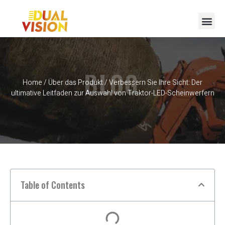
BLOG
Home
/
Über das Produkt
/ Verbessern Sie Ihre Sicht: Der
ultimative Leitfaden zur Auswahl von Traktor-LED-Scheinwerfern
Table of Contents